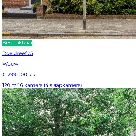
Beschikbaar
Doeldreef 23
Wouw
€ 299.000 k.k.
120 m²
6 kamers (4 slaapkamers)