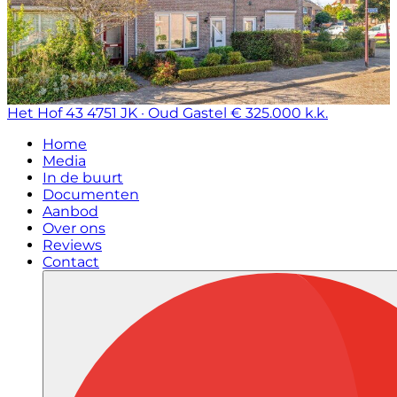
Het Hof 43
4751 JK · Oud Gastel
€ 325.000 k.k.
Home
Media
In de buurt
Documenten
Aanbod
Over ons
Reviews
Contact