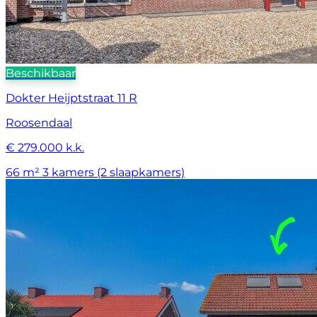
Beschikbaar
Dokter Heijptstraat 11 R
Roosendaal
€ 279.000 k.k.
66 m²
3 kamers (2 slaapkamers)