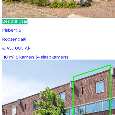
Beschikbaar
Irisberg 5
Roosendaal
€ 450.000 k.k.
118 m²
5 kamers (4 slaapkamers)