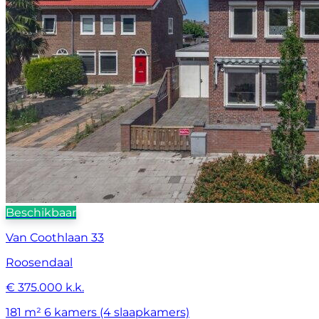
Beschikbaar
Van Coothlaan 33
Roosendaal
€ 375.000 k.k.
181 m²
6 kamers (4 slaapkamers)