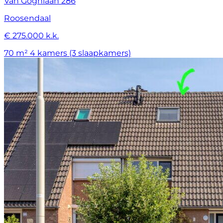
Van Goghlaan 286
Roosendaal
€ 275.000 k.k.
70 m²
4 kamers (3 slaapkamers)