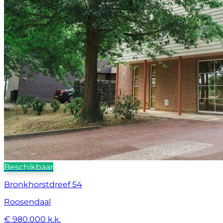
Beschikbaar
Bronkhorstdreef 54
Roosendaal
€ 980.000 k.k.