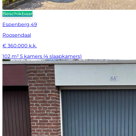
Beschikbaar
Espenberg 49
Roosendaal
€ 360.000 k.k.
102 m²
5 kamers (4 slaapkamers)