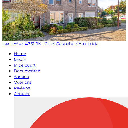
4751 JK · Oud Gastel
Het Hof 43
€ 325.000 k.k.
Home
Media
In de buurt
Documenten
Aanbod
Over ons
Reviews
Contact