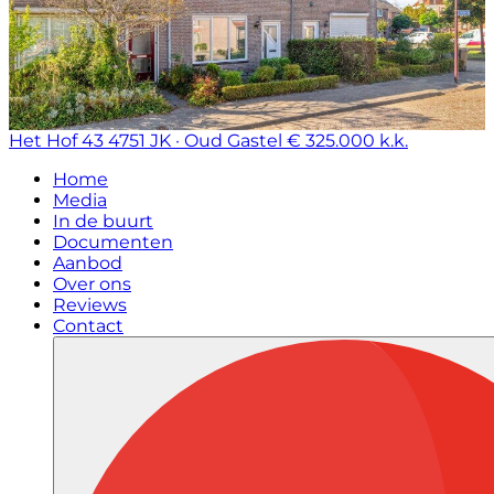
Het Hof 43
4751 JK · Oud Gastel
€ 325.000 k.k.
Home
Media
In de buurt
Documenten
Aanbod
Over ons
Reviews
Contact