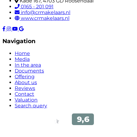
Kade 167, 4703 GD Roosendaal
0165 - 201 091
info@crmakelaars.nl
www.crmakelaars.nl
Navigation
Home
Media
In the area
Documents
Offering
About us
Reviews
Contact
Valuation
Search query