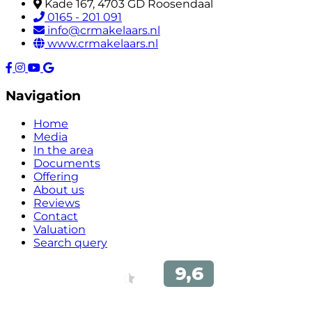
Kade 167, 4703 GD Roosendaal
0165 - 201 091
info@crmakelaars.nl
www.crmakelaars.nl
Navigation
Home
Media
In the area
Documents
Offering
About us
Reviews
Contact
Valuation
Search query